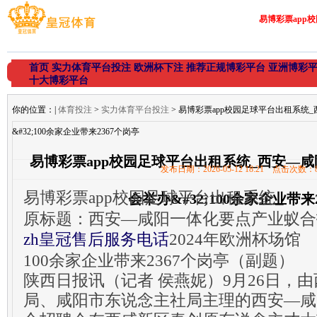
易博彩票app
首页
实力体育平台投注
欧洲杯下注
推荐正规博彩平台
亚洲博彩
十大博彩平台
你的位置：
|
体育投注
>
实力体育平台投注
> 易博彩票app校园足球平台出租系
&#32;100余家企业带来2367个岗亭
易博彩票app校园足球平台出租系统_西安—
发布日期：2026-05-12 18:21 点击次数：
易博彩票app校园足球平台出租系统_
会举办&#32;100余家企业带来
原标题：西安—咸阳一体化要点产业蚁合
zh皇冠售后服务电话
2024年欧洲杯场馆
100余家企业带来2367个岗亭（副题）
陕西日报讯（记者 侯燕妮）9月26日，
局、咸阳市东说念主社局主理的西安—咸