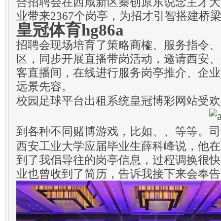
合招聘会在西咸新区秦创原东说念主才大
业带来2367个岗亭，为招才引智搭建桥
皇冠体育hg86a
招聘会现场培育了策略商榷、服务指令、
区，同步开展直播带岗活动，邀请西安、
客直播间，在线进行服务岗亭推介、企业
远景先容。
校园足球平台出租系统皇冠博彩网站受欢
到各种不同赌博游戏，比如、、等等。
西安工业大学应届毕业生薛科峰说，他在
到了我倡导往的岗亭信息，过程调换很快
业也曾收到了简历，告诉我接下来会奉告