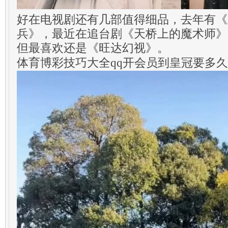
好在电视剧还有几部值得细品，去年有《
兵》，最近在追台剧《天桥上的魔术师》
但最喜欢还是《旺达幻视》。
体育博彩技巧大全qq开会员到皇冠要多