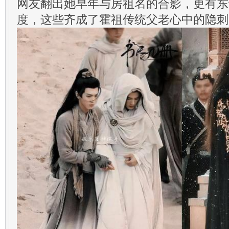
网友翻出她早年与房祖名的合影，更有东
度，这些齐成了霍祖传统父老心中的隐刺