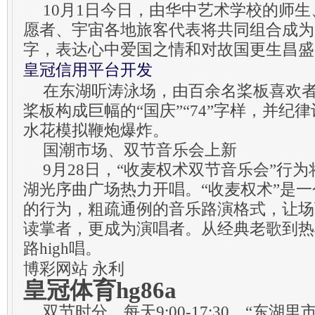
10月1日今日，由华中艺术学校的师
愿者、宇宙各地旅客代表将共同组合成为
字，表达心中爱国之情和对故国更生昌盛
皇冠信用平台开发
在东湖听涛泳场，由百余名桨板喜欢
桨板构成巨幅的“国庆”“74”字样，并纪
水花模拟鞭炮爆炸。
国潮市场、双节音乐会上新
9月28日，“收麦权术双节音乐会”行为将于1
湖光序曲广场热力开唱。“收麦权术”是
的行为，粗疏通例的音乐路演格式，让场
读掌者，更成为演唱者。从经典老歌到热
路high唱。
博彩网站 永利
皇冠体育hg86a
双节时分，每天9:00-17:30，“东湖