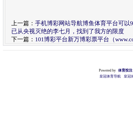
上一篇：
手机博彩网站导航博鱼体育平台可以98d
已从央视灭绝的李七月，找到了我方的限度
下一篇：
101博彩平台新万博彩票平台（www.coup
Powered by
体育投注
皇冠体育导航
皇冠