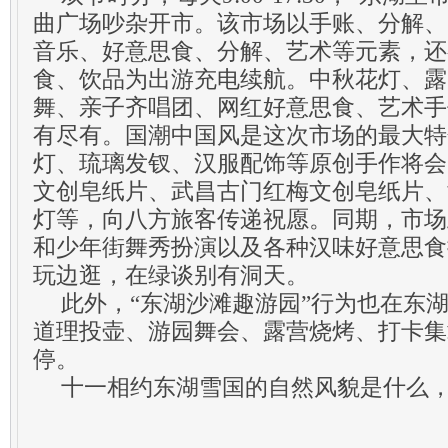
曲广场吵杂开市。该市场以手账、分解、
音乐、好意思食、分解、艺术等元素，还
食、饮品为出游充电续航。中秋花灯、露
舞、亲子齐唱团、网红好意思食、艺术手
有尽有。国潮中国风是这次市场的最大特
灯、琉璃发钗、汉服配饰等原创手作将会
文创皂纸片、武昌古门红梅文创皂纸片、
灯等，向八方旅客传递祝愿。同期，市场
和少年街舞秀扮演以及各种汉味好意思食
玩边逛，在绿谈别有洞天。
此外，“东湖沙滩趣游园”行为也在东
道理投壶、游园舞会、露营烧烤、打卡集
停。
十一相约东湖雪国的自然风貌是什么