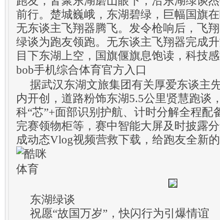
跑友，皆聚东湖磨山眼下，沿东湖绿谈杰
前行。楚城巍峨，东湖碧绿，巨幅国旗在
无东谈主飞翔器腾飞。发令枪响后，飞翔
绿谈为跑友领跑。无东谈主飞翔器完成升
目下东湖上空，国旗偃旗息饱读，科技感
bob手机综合体育官方入口
据武汉东湖文旅集团有关厚爱东谈主
内开创，道路粉饰东湖5.5公里贤慧跑谈
科“芯”+面部识别护航、计时分解全程配
完赛领物柜等，赛中智能大屏及时披露分
成动态Vlog视频营救下载，给跑友全新
东湖绿谈
祝愿“故国万岁”，快闪行为引爆情谊