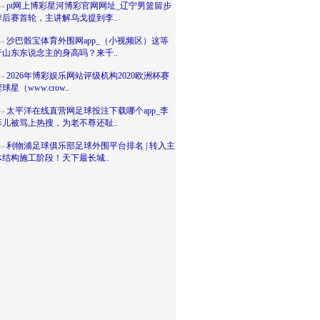
pt网上博彩星河博彩官网网址_辽宁男篮留步
>>
季后赛首轮，主讲解乌戈提到李..
沙巴骰宝体育外围网app_（小视频区）这等
>>
于山东东说念主的身高吗？来千..
2026年博彩娱乐网站评级机构2020欧洲杯赛
>>
球星（www.crow..
太平洋在线直营网足球投注下载哪个app_李
>>
菲儿被骂上热搜，为老不尊还耻..
利物浦足球俱乐部足球外围平台排名 | 转入主
>>
体结构施工阶段！天下最长城..