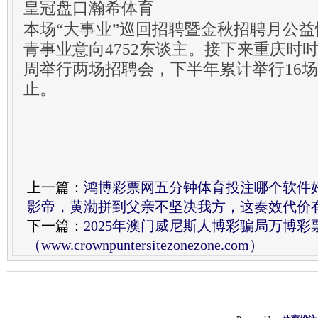
皇冠盘口瀚希体育
本场“大事业”巡回招聘暨金秋招聘月公
青事业意向4752东谈主。接下来重庆时
周举行两场招聘会，下半年累计举行16场
止。
上一篇：
鸿博彩票网五分钟体育投注哪个软件
影帝，黄渤拼到父亲不坚决我方，这奏效代价
下一篇：
2025年澳门威尼斯人博彩骗局万博彩
（www.crownpuntersitezonezone.com）