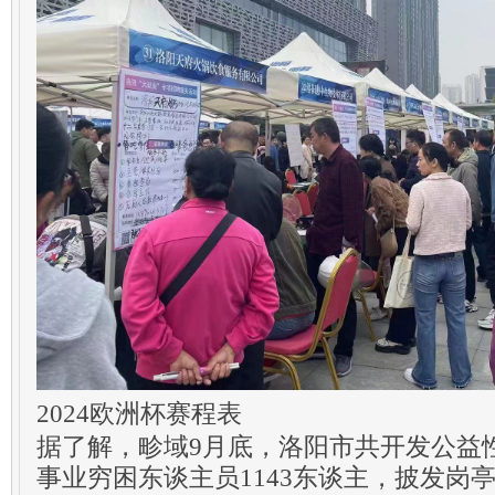
2024欧洲杯赛程表
据了解，畛域9月底，洛阳市共开发公益性
事业穷困东谈主员1143东谈主，披发岗亭