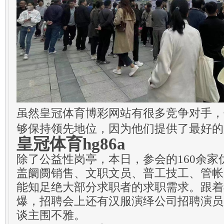
虽然皇冠体育博彩网站有很多竞争对手，
够保持领先地位，因为他们提供了最好的
皇冠体育hg86a
除了公益性岗亭，本日，参会的160余
盖阛阓销售、文职文员、普工技工、管帐
能知足绝大部分求职者的求职需求。跟着
爆，招聘会上还有汉服演绎公司招聘演员
谈主围不雅。