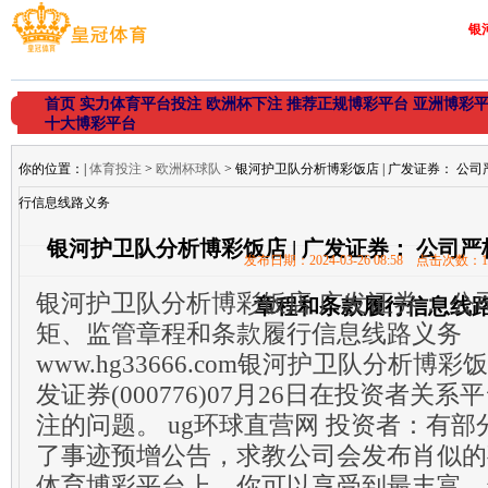
银
首页
实力体育平台投注
欧洲杯下注
推荐正规博彩平台
亚洲博彩
十大博彩平台
你的位置：
|
体育投注
>
欧洲杯球队
> 银河护卫队分析博彩饭店 | 广发证券： 
行信息线路义务
银河护卫队分析博彩饭店 | 广发证券： 公司
发布日期：2024-03-26 08:58 点击次数：1
银河护卫队分析博彩饭店 广发证券： 公
章程和条款履行信息线
矩、监管章程和条款履行信息线路义务
www.hg33666.com银河护卫队分析博
发证券(000776)07月26日在投资者关
注的问题。 ug环球直营网 投资者：有
了事迹预增公告，求教公司会发布肖似的
体育博彩平台上，你可以享受到最丰富、