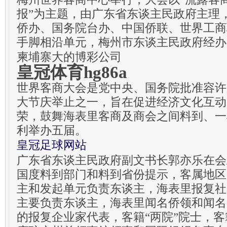
报”为主题，由广东省东谈主民政府主理
侨办、国务院台办、中国侨联、世界工商
手脚相沿单元，梅州市东谈主民政府经办
柬埔寨大的博彩公司
皇冠体育hg86a
世界客商大会是党中央、国务院批准容许
大节庆举止之一，旨在促进经济文化互动
荣，鼓舞海表里客商及商会之间料到、一
利举办五届。
皇冠足球网站
广东省东谈主民政府副文书长郭亦乐在会
国度料到部门和料到省份提示，客属地区
主和发起单元负责东谈主，海表里报复社
主要负责东谈主，海表里闻名侨领和闻名
的报复企业家代表，客籍“两院”院士，