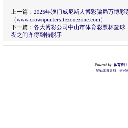
上一篇：
2025年澳门威尼斯人博彩骗局万博彩
（www.crownpuntersitezonezone.com）
下一篇：
各大博彩公司中山市体育彩票杯篮球
夜之间齐得到特脱手
Powered by
体育投注
皇冠体育导航
皇冠