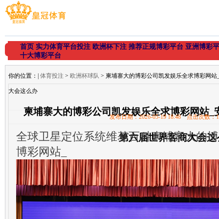
首页
实力体育平台投注
欧洲杯下注
推荐正规博彩平台
亚洲博彩
十大博彩平台
你的位置：
|
体育投注
>
欧洲杯球队
> 柬埔寨大的博彩公司凯发娱乐全求博彩网站
大会这么办
柬埔寨大的博彩公司凯发娱乐全求博彩网站_
发布日期：2026-05-19 18:48 点击次数：1
全球卫星定位系统维基百科柬埔寨大的博
第六届世界客商大会这
博彩网站_