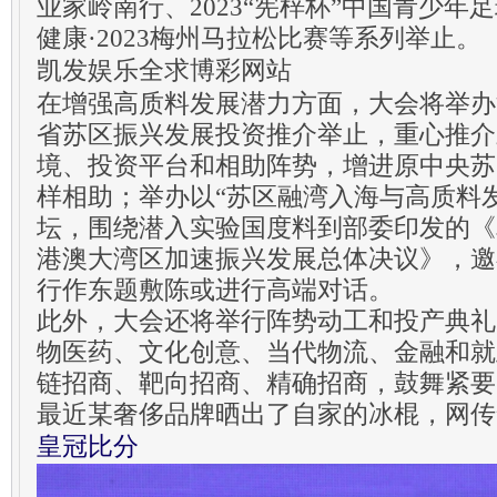
业家岭南行、2023“宪梓杯”中国青少年
健康·2023梅州马拉松比赛等系列举止。
凯发娱乐全求博彩网站
在增强高质料发展潜力方面，大会将举办
省苏区振兴发展投资推介举止，重心推介
境、投资平台和相助阵势，增进原中央苏
样相助；举办以“苏区融湾入海与高质料
坛，围绕潜入实验国度料到部委印发的《
港澳大湾区加速振兴发展总体决议》，邀
行作东题敷陈或进行高端对话。
此外，大会还将举行阵势动工和投产典礼
物医药、文化创意、当代物流、金融和就
链招商、靶向招商、精确招商，鼓舞紧要
最近某奢侈品牌晒出了自家的冰棍，网传售
皇冠比分