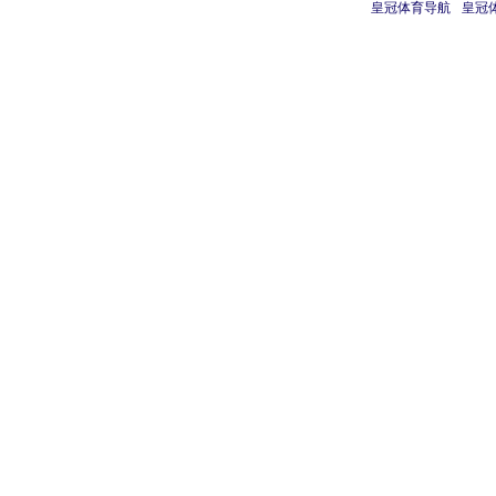
皇冠体育导航
皇冠