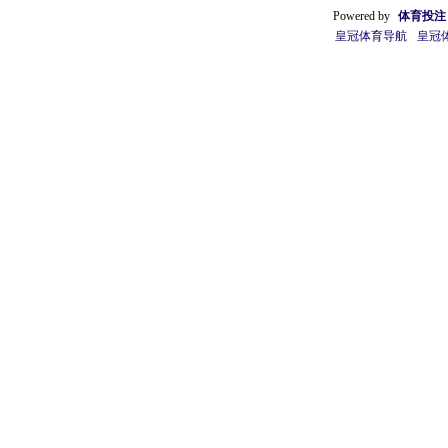
Powered by
体育投注
皇冠体育导航
皇冠