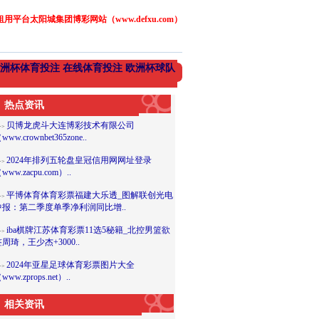
用平台太阳城集团博彩网站（www.defxu.com）
洲杯体育投注
在线体育投注
欧洲杯球队
热点资讯
贝博龙虎斗大连博彩技术有限公司
>>
www.crownbet365zone..
2024年排列五轮盘皇冠信用网网址登录
>>
www.zacpu.com）..
平博体育体育彩票福建大乐透_图解联创光电
>>
中报：第二季度单季净利润同比增..
iba棋牌江苏体育彩票11选5秘籍_北控男篮欲
>>
周琦，王少杰+3000..
2024年亚星足球体育彩票图片大全
>>
www.zprops.net）..
相关资讯