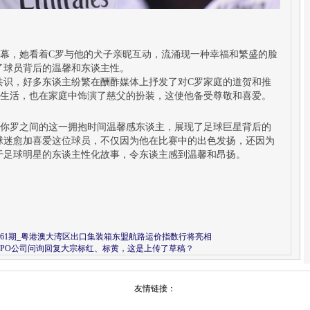
一幕，她看着C罗与他的犬子亲昵互动，流涌现一种幸福和繁盛的脸
了球员背后的温馨和东谈主性。
共识，好多东谈主纷繁在酬酢媒体上抒发了对C罗家庭的道贺和推
作生活，也在家庭中饰演了慈父的扮装，这使他备受尊敬和喜爱。
迷你罗之间的这一拥抱时间温馨感东谈主，展现了足球巨星背后的
球迷愈加喜爱这位球员，不仅因为他在比赛中的出色发扬，还因为
于足球明星的东谈主性化故事，令东谈主感到温馨和昂扬。
61期_粤港澳大湾区出口集装箱东盟航路运价指数行将亮相
 IPO公司问询回复大宗标红、标黄，这是上传了草稿？
友情链接：