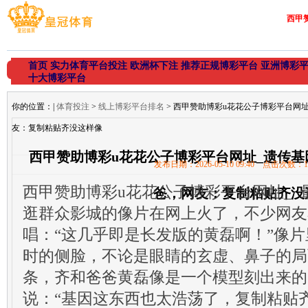
西甲
首页
实力体育平台投注
欧洲杯下注
推荐正规博彩平台
亚洲博彩
十大博彩平台
你的位置：
|
体育投注
>
线上博彩平台排名
> 西甲赞助博彩u花花公子博彩平台网
友：复制粘贴齐没这样像
西甲赞助博彩u花花公子博彩平台网址_遗传
发布日期：2026-05-10 09:40 点击次数：1
西甲赞助博彩u花花公子博彩平台网址_ 
爸，网友：复制粘贴齐没
逛群众影城的像片在网上火了，不少网友
唱：“这几乎即是长发版的黄磊啊！”像
时的侧脸，不论是眼睛的玄虚、鼻子的局
条，齐和爸爸黄磊像是一个模型刻出来的
说：“基因这东西也太浩荡了，复制粘贴