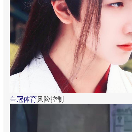
皇冠体育
风险控制