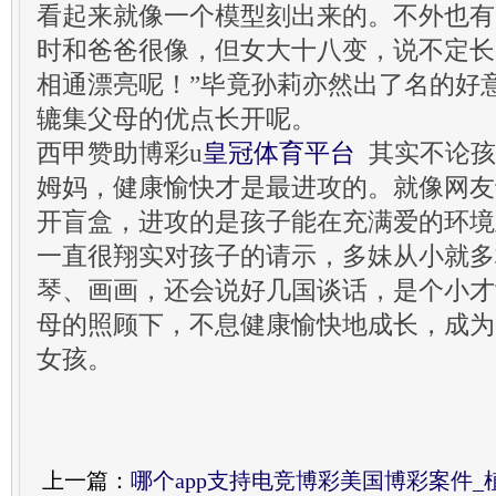
看起来就像一个模型刻出来的。不外也有
时和爸爸很像，但女大十八变，说不定长
相通漂亮呢！”毕竟孙莉亦然出了名的好
辘集父母的优点长开呢。
西甲赞助博彩u
皇冠体育平台
其实不论孩
姆妈，健康愉快才是最进攻的。就像网友
开盲盒，进攻的是孩子能在充满爱的环境
一直很翔实对孩子的请示，多妹从小就多
琴、画画，还会说好几国谈话，是个小才
母的照顾下，不息健康愉快地成长，成为
女孩。
上一篇：
哪个app支持电竞博彩美国博彩案件