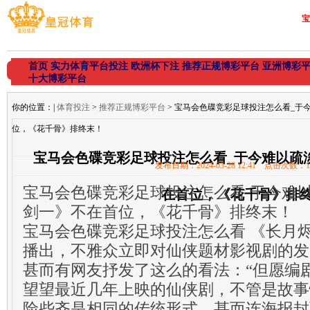
宝
首页
实力体育平台投注
欧洲杯下注
推荐正规博彩平台
亚洲博彩
十大博彩平台
你的位置：
|
体育投注
>
推荐正规博彩平台
> 宝马会色碟竞彩足球投注怎么看_于
位，《花千骨》排终末！
宝马会色碟竞彩足球投注怎么看_于今难以疏
发布日期：2024-03-28 12:41 点击次数：1
宝马会色碟竞彩足球投注怎么看 于今难
在首位，《花千骨》排
剑一》不在首位，《花千骨》排终末！
宝马会色碟竞彩足球投注怎么看 《长月
播出，不雅众立即对仙侠题材影视剧的发
甚而有网友抒发了这么的看法：“但愿编
望望最近几年上映的仙侠剧，不管是故事
险些齐是相同的传统形式，甚而连海报封