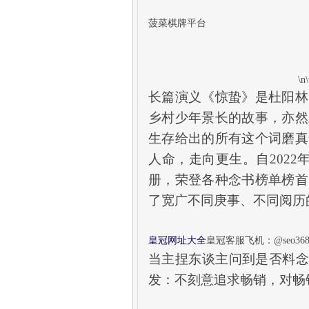
菠菜棋牌平台
\n
长篇演义《惊蛰》是杜阳林
乡村少年景长的故事，亦然
生存给出的所有这个词磨真
人命，走向更生。自2022
册，荣登各种念书榜单榜首
了宽广不同庚事、不同阅历
皇冠网址大全
皇冠客服飞机：@seo368
当主捏东谈主问到是否料念
发：不刻意追求畅销，对畅