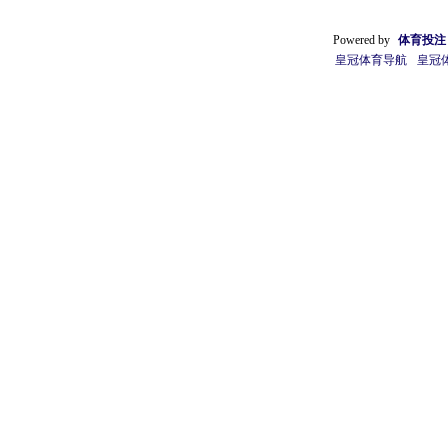
Powered by
体育投注
皇冠体育导航
皇冠