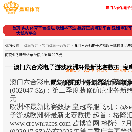
澳门六合彩电子游
首页
实力体育平台投注
欧洲杯下注
推荐正规博彩平台
亚洲博彩
十大博彩平台
你的位置：
|
体育投注
>
实力体育平台投注
> 澳门六合彩电子游戏欧洲杯最新比赛数据
荫庇业务新缔结单金额推测10.22亿元
澳门六合彩电子游戏欧洲杯最新比赛数据_宝鹰股份(
发布日期：2024-04-14 17:07 点击次数：1
澳门六合彩电子游戏欧洲杯最新比赛数据
度装修荫庇业务新缔结单金额推测
(002047.SZ)：第二季度装修荫庇业务新
元
欧洲杯最新比赛数据 皇冠客服飞机：@seo
子游戏欧洲杯最新比赛数据 起首：格隆
www.crownraces.com 欧博官网 格隆
(002047.SZ)公布2023年第二季度主要