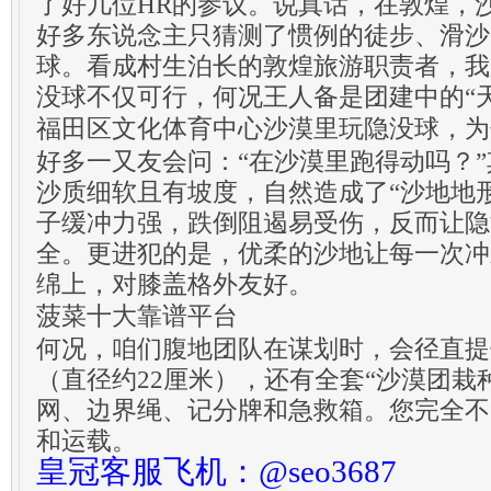
了好几位HR的参议。说真话，在敦煌，
好多东说念主只猜测了惯例的徒步、滑沙
球。看成村生泊长的敦煌旅游职责者，我
没球不仅可行，何况王人备是团建中的“
福田区文化体育中心沙漠里玩隐没球，为
好多一又友会问：“在沙漠里跑得动吗？
沙质细软且有坡度，自然造成了“沙地地
子缓冲力强，跌倒阻遏易受伤，反而让隐
全。更进犯的是，优柔的沙地让每一次冲
绵上，对膝盖格外友好。
菠菜十大靠谱平台
何况，咱们腹地团队在谋划时，会径直提
（直径约22厘米），还有全套“沙漠团栽
网、边界绳、记分牌和急救箱。您完全不
和运载。
皇冠客服飞机：@seo3687