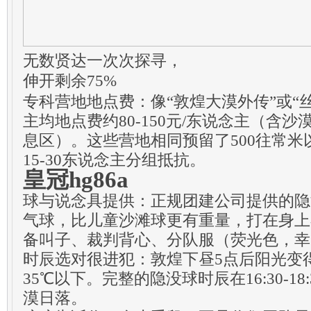
无数贤达一次次探寻，
伸开剩余75%
专科营地地点费：像“敦煌大漠外传”或“
主均地点费约80-150元/东说念主（含
息区）。这些营地相同预留了500往常
15-30东说念主分组抵抗。
皇冠hg86a
球与说念具提供：正规团建公司提供的隐
气球，比儿童沙滩球更有重量，打在身上
备叫子、裁判背心、分队服（荧光色，幸
时辰选对很进犯：敦煌下昼5点后阳光变
35℃以下。完整的隐没球时辰在16:30-1
漠日落。