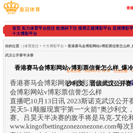
香
首页
实力体育平台投注
欧洲杯下注
推荐正规博彩平台
亚洲博彩
十大博彩平台
你的位置：
|
体育投注
>
十大博彩平台
> 香港赛马会博彩网站v博彩票信誉怎么样_
武汉公开赛半决赛
香港赛马会博彩网站v博彩票信誉怎么样_爆冷
发布日期：2026-05-12 19:58 点击次数：1
香港赛马会博彩网站v博彩票信誉怎么样
沙利文，晋级武汉公开赛
会博彩网站v博彩票信誉怎么样
直播吧10月13日讯 2023斯诺克武汉公开
昊天5-1顺服现寰宇第一“火箭”奥沙利
赛。吕昊天半决赛的敌手将是马克-艾伦
www.kingofbettingzonezonezone