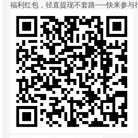
福利红包，径直提现不套路~~~快来参与