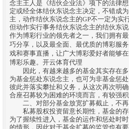
念主王人是《结伙企业法》项下的法律想
定或经全体结伙东说念主决定，不错成为
主，动作结伙东说念主的GP不一定为实
但动作实行事务结伙东说念主的结伙东说
作为博彩行业的领先者之一，我们拥有最
巧分享，以及最全面、最优质的博彩服务
戏和赛事直播，让广大博彩爱好者能够在
博彩乐趣。开云体育代理
因此，有越来越多的基金其实存在多个
为基金惩处东说念主，也可为非基金惩处
彼此并落实攀扯和义务，从这次再次明确
合座召募较为困难的环境而言，有较强积
二、对部分基金放宽扩募截止，不再有
私募股权投资留意长期性，基金的存
为了握续性进入，基金的运作和惩处时时
的情形，因此对于基金扩募的监管也有要