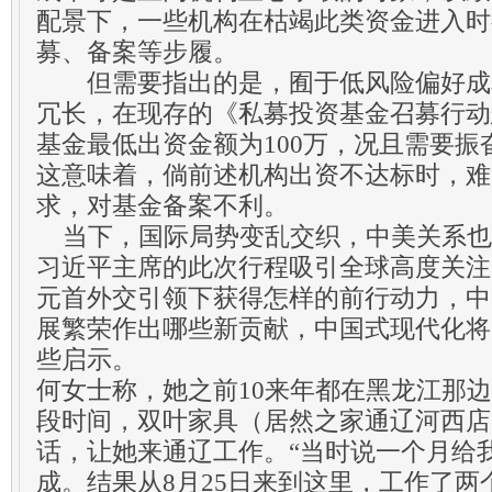
配景下，一些机构在枯竭此类资金进入时
募、备案等步履。
但需要指出的是，囿于低风险偏好成
冗长，在现存的《私募投资基金召募行动
基金最低出资金额为100万，况且需要
这意味着，倘前述机构出资不达标时，难
求，对基金备案不利。
当下，国际局势变乱交织，中美关系也
习近平主席的此次行程吸引全球高度关注
元首外交引领下获得怎样的前行动力，中
展繁荣作出哪些新贡献，中国式现代化将
些启示。
何女士称，她之前10来年都在黑龙江那
段时间，双叶家具（居然之家通辽河西店
话，让她来通辽工作。“当时说一个月给我底
成。结果从8月25日来到这里，工作了