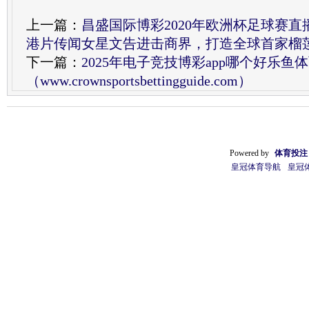
上一篇：
昌盛国际博彩2020年欧洲杯足球赛直
港片传闻女星文告进击商界，打造全球首家榴
下一篇：
2025年电子竞技博彩app哪个好乐鱼
（www.crownsportsbettingguide.com）
Powered by
体育投注
皇冠体育导航
皇冠