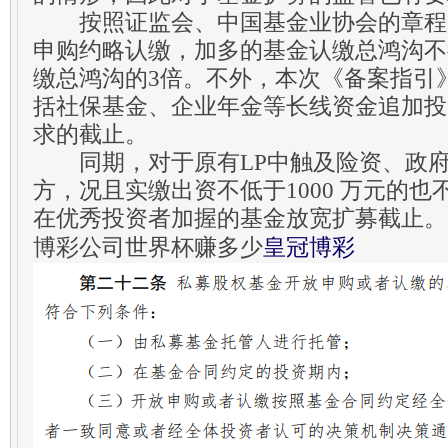
按照证监会、中国基金业协会的章程
申购约略认缴，加多的基金认缴总鸿沟不
缴总鸿沟的3倍。不外，本次《备案指引
括社保基金、企业年金等长线资金追加投
求的截止。
同期，对于原有LP中触及险资、政府
方，况且实缴出资不低于1000 万元的
在优秀投资者加握的基金放宽扩募截止。
博彩公司世界杯赚多少
皇冠博彩