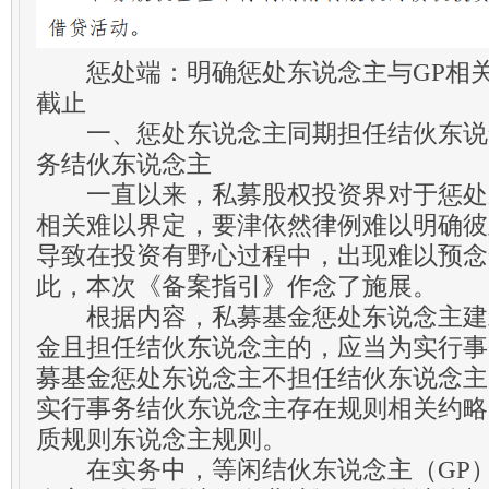
惩处端：明确惩处东说念主与GP相关
截止
一、惩处东说念主同期担任结伙东说
务结伙东说念主
一直以来，私募股权投资界对于惩处东
相关难以界定，要津依然律例难以明确彼
导致在投资有野心过程中，出现难以预念
此，本次《备案指引》作念了施展。
根据内容，私募基金惩处东说念主建
金且担任结伙东说念主的，应当为实行事
募基金惩处东说念主不担任结伙东说念主
实行事务结伙东说念主存在规则相关约略
质规则东说念主规则。
在实务中，等闲结伙东说念主（GP）