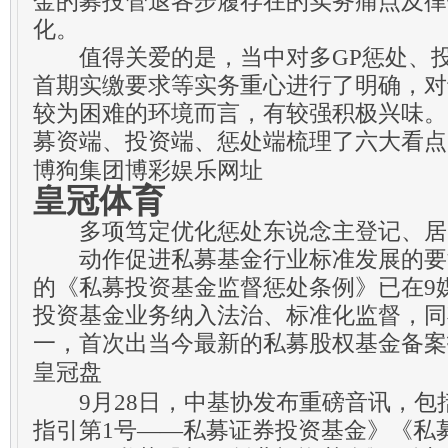
金的募投管退各步履存在的实务痛点及律
化。
值得关爱的是，当中对多GP惩处、投
首期实缴要求等实务重心进行了明确，对
较为困难的环境而言，有较强积极兴味。
募资端、投资端、惩处端梳理了六大看点
博狗集团博彩娱乐网址
皇冠体育
多项笃定优化惩处东说念主登记、居
动作促进私募基金行业标准发展的要津
的《私募投资基金监督惩处条例》已在9
投资基金业务纳入法治、标准化监督，同
一，首次出当今最新的私募股权基金备案
皇冠盘
9月28日，中基协发布重磅音讯，包
指引第1号——私募证券投资基金》《私