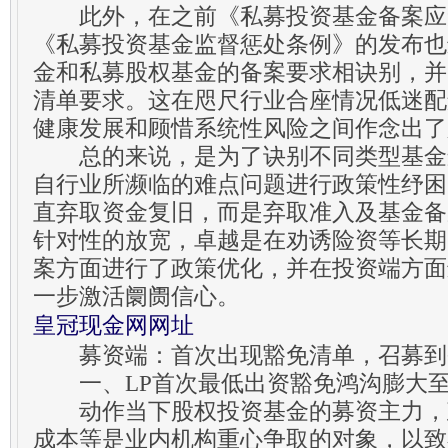
此外，在之前《私募投资基金备案应
《私募投资基金监督惩处条例》的发布也
金和私募股权基金的备案要求相诀别，并
清单要求。这在咫尺行业合座情况低迷配
健康发展和顾惜系统性风险之间作念出了
总的来说，是为了诀别不同类型基金
自行业所濒临的难点问题进行政策性纾困
直弃取资金复旧，而是弃取准入及基金备
针对性的放宽，卓越是在劝诱险资等长期
案方面进行了政策优化，并在投资端方面
一步激活阛阓信心。
皇冠现金网网址
募资端：首次出现豁免清单，召募到
一、LP首次最低出资豁免鸿沟膨大
动作当下股权投资基金的募资主力，
成本等是业内机构重心争取的对象，以致