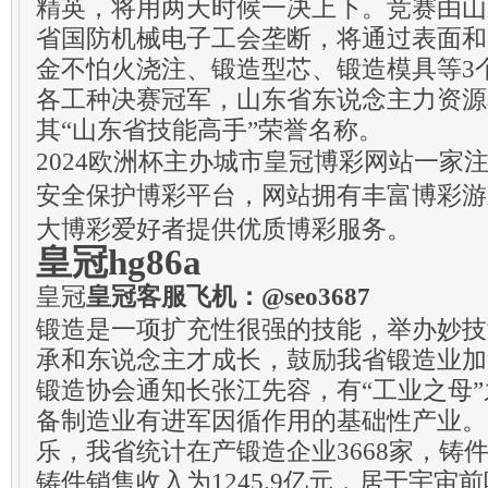
精英，将用两天时候一决上下。竞赛由山
省国防机械电子工会垄断，将通过表面和
金不怕火浇注、锻造型芯、锻造模具等3
各工种决赛冠军，山东省东说念主力资源
其“山东省技能高手”荣誉名称。
2024欧洲杯主办城市皇冠博彩网站一家
安全保护博彩平台，网站拥有丰富博彩游
大博彩爱好者提供优质博彩服务。
皇冠hg86a
皇冠
皇冠客服飞机：@seo3687
锻造是一项扩充性很强的技能，举办妙技
承和东说念主才成长，鼓励我省锻造业加
锻造协会通知长张江先容，有“工业之母
备制造业有进军因循作用的基础性产业。2
乐，我省统计在产锻造企业3668家，铸件总
铸件销售收入为1245.9亿元，居于宇宙