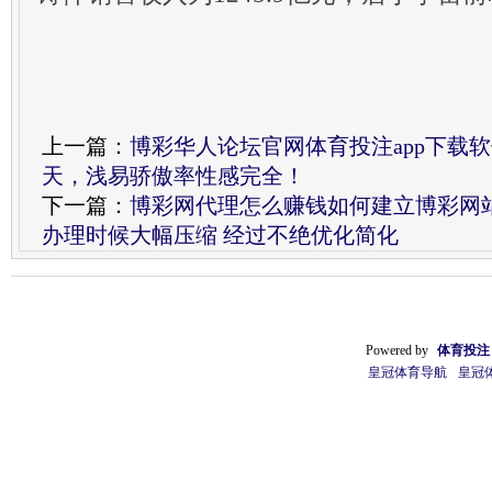
上一篇：
博彩华人论坛官网体育投注app下载软
天，浅易骄傲率性感完全！
下一篇：
博彩网代理怎么赚钱如何建立博彩网
办理时候大幅压缩 经过不绝优化简化
Powered by
体育投注
皇冠体育导航
皇冠