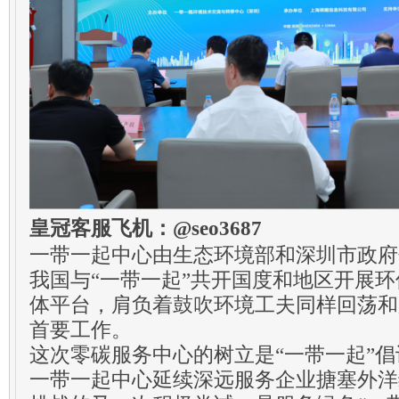
皇冠客服飞机：@seo3687
一带一起中心由生态环境部和深圳市政府
我国与“一带一起”共开国度和地区开展
体平台，肩负着鼓吹环境工夫同样回荡和
首要工作。
这次零碳服务中心的树立是“一带一起”
一带一起中心延续深远服务企业搪塞外洋