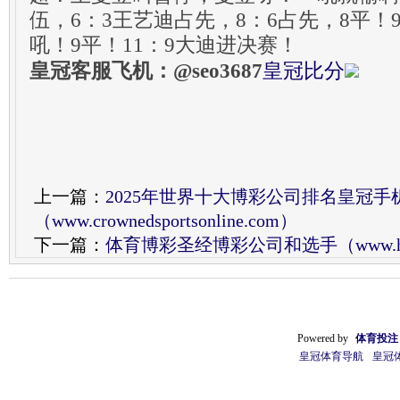
伍，6：3王艺迪占先，8：6占先，8平！
吼！9平！11：9大迪进决赛！
皇冠客服飞机：@seo3687
皇冠比分
上一篇：
2025年世界十大博彩公司排名皇冠手机
（www.crownedsportsonline.com）
下一篇：
体育博彩圣经博彩公司和选手（www.hg3
Powered by
体育投注
皇冠体育导航
皇冠