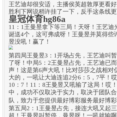
王艺迪却很安适，主播侯英超敦厚更看好
胜利下网说稍许挂了一下，反手这条线更
皇冠体育hg86a
11：1王曼昱拿下等三局！天呀！王艺迪
诞送4个，这可弗成呀！王曼昱并莫得些
昱没吼！赢了！
第四局王曼昱3：1开场占先，王艺迪叫
了呀！中局5：2王曼昱占先，王艺迪已而
声！这是第6声大吼！比对莎莎之战相对
大的，一吼让大迪连追2分6：5，7平！哎
10：7！11：8王曼昱又吼输了这局！哎
中，成功不仅取决于实力，取决于团队合
队，致力于您提供最好博彩服务最好博彩
第五局2：1王曼昱占先，接连大吼又起三
超！王曼昱叫暂停，曼昱呀！一吼就输啊