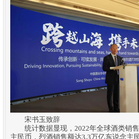
宋书玉致辞
统计数据显现，2022年全球酒类销售边
主民币，烈酒销售额达3.3万亿东说念主民币