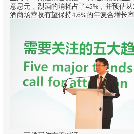
意思元，烈酒的消耗占了45%，并预估从20
酒商场营收有望保持4.6%的年复合增长