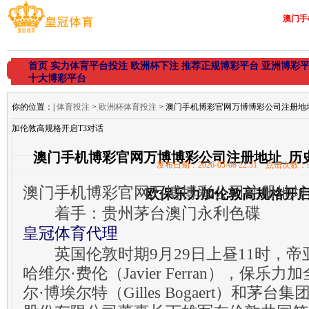
澳门手
首页
实力体育平台投注
欧洲杯下注
推荐正规博彩平台
亚洲博彩
十大博彩平台
你的位置：
|
体育投注
>
欧洲杯体育投注
> 澳门手机博彩官网万博博彩公司注册地
加伦敦高规格开启T3对话
澳门手机博彩官网万博博彩公司注册地址_历
发布日期：2026-05-08 22:31 点击次数：
澳门手机博彩官网万博博彩公司注册地址
欧保乐力加伦敦高规格开启
着手：贵州茅台澳门永利色碟
皇冠体育代理
英国伦敦时期9月29日上昼11时，帝
哈维尔·费伦（Javier Ferran），保
尔·博埃尔特（Gilles Bogaert）和