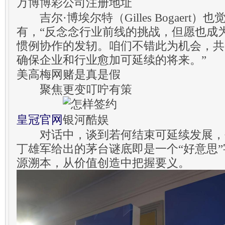
万博博彩公司注册地址
吉尔·博埃尔特（Gilles Bogaert）
有，“反念念行业前线的挑战，但愿也成
惯例协作的发轫。咱们不错此为机会，共
确保企业和行业愈加可延续的将来。”
美高梅网赌是真是假
聚焦更变叮咛有策
皇冠官网
对话中，谈到若何结束可延续发展，
丁雄军给出的茅台谜底即是一个“好意思
源溯本，从价值创造中把握要义。