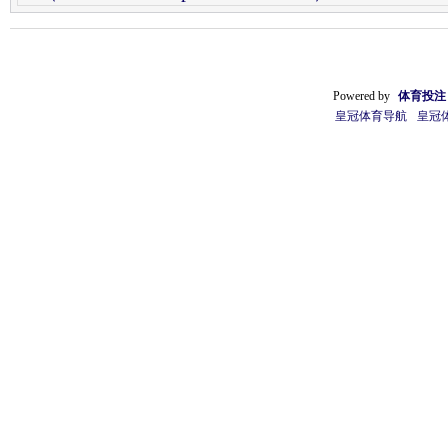
Powered by
体育投注
皇冠体育导航
皇冠