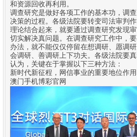
和资源回收再利用。
调查研究是做好各项工作的基本功，调查
决策的过程。各级法院要转变司法审判作
理论结合起来，就要通过调查研究发现审
切实解决真问题。在调查研究工作中，要
办法，就不能仅仅停留在想调研、愿调研
会调研、善调研上下功夫。各级法院要真
认为，关键在于掌握以下三种方法：
新时代新征程，网信事业的重要地位作用
澳门手机博彩官网