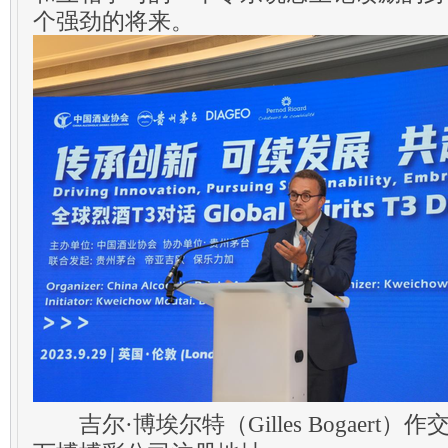
个强劲的将来。
吉尔·博埃尔特（Gilles Bogaert）