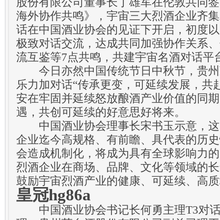
股份有限公司董事长丁雄军在伦敦共同签
海外协作共鸣》，宇宙三大烈酒企业齐集
话在中国酒业协会的见证下开启，初度以“
极致对话交流，达成共同加强协作关系、
流互鉴等7点共鸣，共建宇宙名酒对话平
今日亦然中国传统节日中秋节，贵州
乐力加对话“传承更变，可延续发展，共
安在牢固并延续怒放酿酒产业价值的同期
遇，共创可延续的好意思好将来。
中国酒业协会理事长宋书玉示意，这次
企业迄今高规格、有前瞻、具代表的历史
会造成机制化，将成为具有全球影响力的
烈酒企业在商场、品牌、文化等领域的长
鼓励宇宙烈酒产业的健康、可延续、高质
皇冠hg86a
中国酒业协会书记长何勇主理T3对话