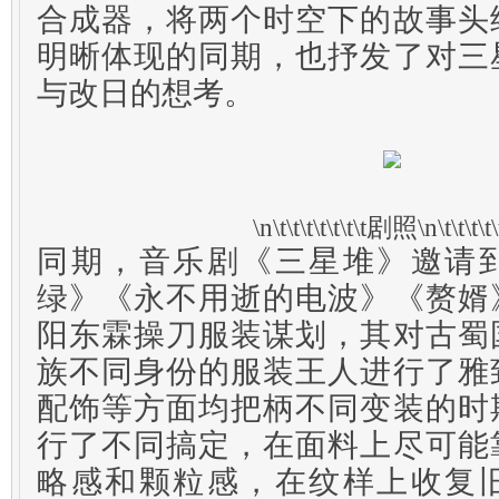
合成器，将两个时空下的故事头
明晰体现的同期，也抒发了对三
与改日的想考。
\n\t\t\t\t\t\t\t剧照\n\t\t\t\t\t
同期，音乐剧《三星堆》邀请
绿》《永不用逝的电波》《赘婿
阳东霖操刀服装谋划，其对古蜀
族不同身份的服装王人进行了雅
配饰等方面均把柄不同变装的时
行了不同搞定，在面料上尽可能
略感和颗粒感，在纹样上收复