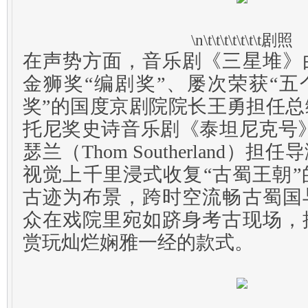
\n\t\t\t\t\t\t\t剧照
在声势方面，音乐剧《三星堆》
金狮奖“编剧奖”、屡次荣获“五
奖”的国度京剧院院长王勇担任
托尼奖史诗音乐剧《泰坦尼克号
瑟兰（Thom Southerland）
视觉上千里浸式收复“古蜀王朝
古迹为布景，跨时空流畅古蜀国
众在戏院里宛如跻身考古现场，
赏玩灿烂娴雅一经的款式。