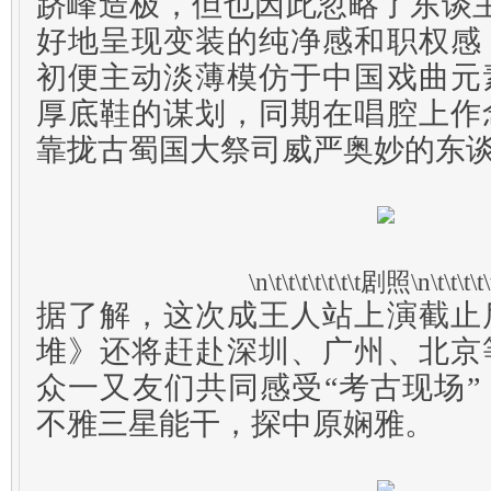
跻峰造极，但也因此忽略了东谈
好地呈现变装的纯净感和职权感
初便主动淡薄模仿于中国戏曲元
厚底鞋的谋划，同期在唱腔上作
靠拢古蜀国大祭司威严奥妙的东
\n\t\t\t\t\t\t\t剧照\n\t\t\t\t\t
据了解，这次成王人站上演截止
堆》还将赶赴深圳、广州、北京
众一又友们共同感受“考古现场
不雅三星能干，探中原娴雅。